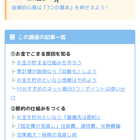
投資初心者は『3つの基本』を押さえよう！
この講座の記事一覧
①お金でこまる原因を知る
├
お金が貯まる仕組みを作ろう
├
家計簿が面倒なら『自動化』しよう
├
お金を貯めたいなら地銀はやめよう
└
FPおすすめのネット銀行3つ！ポイントは使い分
け
②節約の仕組みをつくる
├
お金を貯めたいなら『最優先は節約』
├
『固定費の見直し』住居費、通信費、光熱費編
├
効果絶大！保険の見直し術