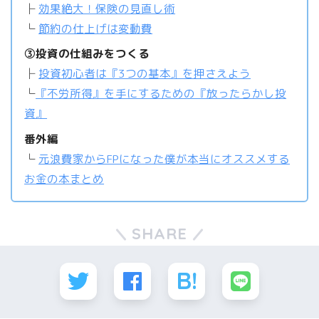
├
効果絶大！保険の見直し術
└
節約の仕上げは変動費
③投資の仕組みをつくる
├
投資初心者は『3つの基本』を押さえよう
└
『不労所得』を手にするための『放ったらかし投
資』
番外編
└
元浪費家からFPになった僕が本当にオススメする
お金の本まとめ
SHARE