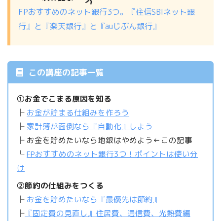
FPおすすめのネット銀行3つ。『住信SBIネット銀
行』と『楽天銀行』と『auじぶん銀行』
この講座の記事一覧
①お金でこまる原因を知る
├
お金が貯まる仕組みを作ろう
├
家計簿が面倒なら『自動化』しよう
├ お金を貯めたいなら地銀はやめよう←この記事
└
FPおすすめのネット銀行3つ！ポイントは使い分
け
②節約の仕組みをつくる
├
お金を貯めたいなら『最優先は節約』
├
『固定費の見直し』住居費、通信費、光熱費編