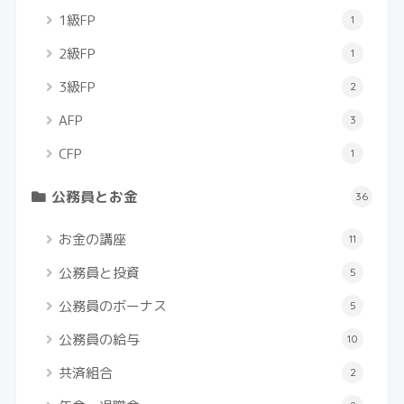
1級FP
1
2級FP
1
3級FP
2
AFP
3
CFP
1
公務員とお金
36
お金の講座
11
公務員と投資
5
公務員のボーナス
5
公務員の給与
10
共済組合
2