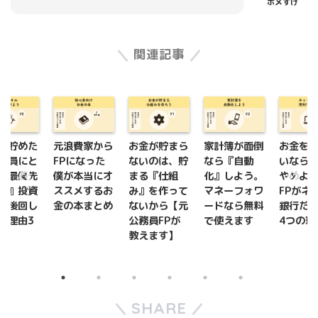
ポメすけ
関連記事
を貯めた
元浪費家から
お金が貯まら
家計簿が面倒
お金を
務員にと
FPになった
ないのは、貯
なら『自動
いなら
『最優先
僕が本当にオ
まる『仕組
化』しよう。
やめよ
約』投資
ススメするお
み』を作って
マネーフォワ
FPがネ
て後回し
金の本まとめ
ないから【元
ードなら無料
銀行だ
い理由3
公務員FPが
で使えます
4つの理
教えます】
SHARE