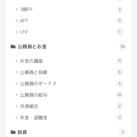
3級FP
2
AFP
3
CFP
1
公務員とお金
36
お金の講座
11
公務員と投資
5
公務員のボーナス
5
公務員の給与
10
共済組合
2
年金・退職金
2
投資
7