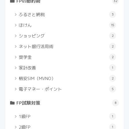
FPの節約術
32
ふるさと納税
3
ほけん
15
ショッピング
2
ネット銀行活用術
2
奨学金
2
家計改善
1
格安SIM（MVNO）
2
電子マネー・ポイント
5
FP試験対策
8
1級FP
1
2級FP
1