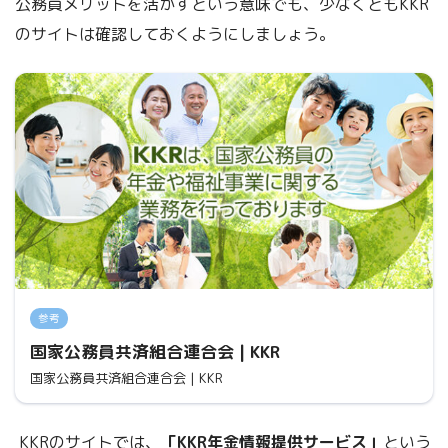
公務員メリットを活かすという意味でも、少なくともKKR
のサイトは確認しておくようにしましょう。
文部科学省共済組合
農林水産省共済組合
国土交通省共済組合
参考
国家公務員共済組合連合会 | KKR
国家公務員共済組合連合会 | KKR
防衛省共済組合
刑務共済組合
KKRのサイトでは、
「KKR年金情報提供サービス」
という